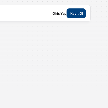
Giriş Yap
Kayıt Ol
Kesintisiz hukuk desteği
uki Sorularınıza 7/24 
tek